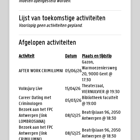
moeten opengesteld worden.
Lijst van toekomstige activiteiten
Voorlopig geen activiteiten gepland.
Afgelopen activiteiten
Activiteit
Datum
Plaats en tijdstip
Gazon,
Warmoezeniersweg
AFTER WORK CRIMILUMNI
05/06/26
20, 9000 Gent @
17:30
Theaterzaal,
Volksjury Live
15/04/26
VIERNULVIER @ 19:30
Career Dating met
Bibliotheek faculteit
05/03/26
Criminologen
@ 19:00
Bezoek aan het FPC
Beatrijslaan 96, 2050
Antwerpen (link
08/12/25
Antwerpen @ 18:30
LOMBROSIANA)
Bezoek aan het FPC
Beatrijslaan 96, 2050
Antwerpen (link
08/12/25
Antwerpen @ 18:30
CRIMILUMNI)