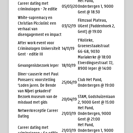
Het Pand,
Career dating met
05/03/20
Onderbergen 1, 9000
criminologen - 7e editie
Gent @ 18:30
White-supremacy en
Filmzaal Plateau,
Christian Picciolini: een
03/12/19
UGent (Paddenhoek 2,
verhaal van
Gent) @ 19:00
disengagement en impact
t'Kolleke,
After work event voor
Groenestaakstraat
Criminologen Universiteit
14/11/19
66-68, 9030
Gent - editie III
Mariakerke @ 18:00
Elverdingsestraat 72,
Gevangenisbezoek Ieper
18/10/19
8900 Ieper @ 14:00
Diner-causerie met Paul
Ponsaers: voorstelling
Club Het Pand,
25/06/19
‘Loden jaren. De Bende
Onderbergen @ 19:00
van Nijvel gekaderd’
Bezoek museum van de
STAM, Godshuizenlaan
20/04/19
misdaad met gids
2, 9000 Gent @ 15:00
Het Pand,
Netwerkreceptie Career
21/03/19
Onderbergen, 9000
Dating
Gent @ 21:00
Het Pand,
Career dating met
21/03/19
Onderbergen 1, 9000
criminologen - 6e editie