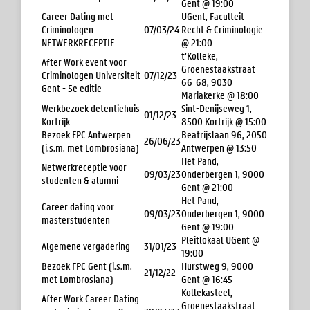
Gent @ 19:00
Career Dating met
UGent, Faculteit
Criminologen
07/03/24
Recht & Criminologie
NETWERKRECEPTIE
@ 21:00
t'Kolleke,
After Work event voor
Groenestaakstraat
Criminologen Universiteit
07/12/23
66-68, 9030
Gent - 5e editie
Mariakerke @ 18:00
Werkbezoek detentiehuis
Sint-Denijseweg 1,
01/12/23
Kortrijk
8500 Kortrijk @ 15:00
Bezoek FPC Antwerpen
Beatrijslaan 96, 2050
26/06/23
(i.s.m. met Lombrosiana)
Antwerpen @ 13:50
Het Pand,
Netwerkreceptie voor
09/03/23
Onderbergen 1, 9000
studenten & alumni
Gent @ 21:00
Het Pand,
Career dating voor
09/03/23
Onderbergen 1, 9000
masterstudenten
Gent @ 19:00
Pleitlokaal UGent @
Algemene vergadering
31/01/23
19:00
Bezoek FPC Gent (i.s.m.
Hurstweg 9, 9000
21/12/22
met Lombrosiana)
Gent @ 16:45
Kollekasteel,
After Work Career Dating
Groenestaakstraat