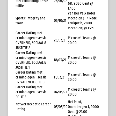
met criminologen - 9e
28/04/22
68, 9030 Gent @
editie
17:00
Van Der Valk Hotel
Sports: Integrity and
Mechelen (1-4 Rode-
05/10/21
fraud
Kruisplein, 2800
Mechelen) @ 13:30
Career Dating met
criminologen - sessie
Microsoft Teams @
25/03/21
OVERHEID, SOCIAAL &
20:00
JUSTITIE 2
Career Dating met
criminologen - sessie
Microsoft Teams @
18/03/21
OVERHEID, SOCIAAL &
20:00
JUSTITIE 1
Career Dating met
Microsoft Teams @
criminologen - sessie
11/03/21
20:00
PRIVATE VEILIGHEID
Career Dating met
Microsoft Teams @
criminologen - sessie
04/03/21
20:00
POLITIE
Het Pand,
Netwerkreceptie Career
05/03/20
Onderbergen 1, 9000
Dating
Gent @ 21:00