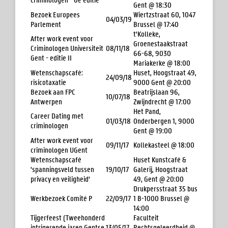
Gent @ 18:30
Bezoek Europees
Wiertzstraat 60, 1047
04/03/19
Parlement
Brussel @ 17:40
t'Kolleke,
After work event voor
Groenestaakstraat
Criminologen Universiteit
08/11/18
66-68, 9030
Gent - editie II
Mariakerke @ 18:00
Wetenschapscafé:
Huset, Hoogstraat 49,
24/09/18
risicotaxatie
9000 Gent @ 20:00
Bezoek aan FPC
Beatrijslaan 96,
10/07/18
Antwerpen
Zwijndrecht @ 17:00
Het Pand,
Career Dating met
01/03/18
Onderbergen 1, 9000
criminologen
Gent @ 19:00
After work event voor
09/11/17
Kollekasteel @ 18:00
criminologen UGent
Wetenschapscafé
Huset Kunstcafé &
'spanningsveld tussen
19/10/17
Galerij, Hoogstraat
privacy en veiligheid'
49, Gent @ 20:00
Drukpersstraat 35 bus
Werkbezoek Comité P
22/09/17
1 B-1000 Brussel @
14:00
Tijgerfeest (Tweehonderd
Faculteit
intrigerende jaren Gentse
13/05/17
Rechtsgeleerdheid @