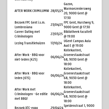
Gazon,
Warmoezeniersweg
AFTER WORK CRIMILUMNI
28/05/25
20, 9000 Gent @
17:30
Bezoek FPC Gent i.s.m.
FPC Gent, Hurstweg 9,
23/04/25
Lombrosiana
9000 Gent @ 17:30
Career Dating met
Bibliotheek faculteit
27/03/25
Criminologen
@ 19:00
UGent Campus Aula
Lezing Transitiehuizen
17/10/24
Aud E @ 19:00
Kollekasteel,
After Work - BBQ voor
Groenestaakstraat
06/06/24
niet-leden (€25)
68, 9030 Gent @
18:00
Kollekasteel,
After Work - BBQ voor
Groenestaakstraat
06/06/24
leden (€15)
68, 9030 Gent @
18:00
Kollekasteel,
After Work met
Groenestaakstraat
Criminologen - 6e editie
06/06/24
68, 9030 Gent @
met BBQ!
18:00
Speldenstraat 1, 9000
Bezoek XTC-expo
29/04/24